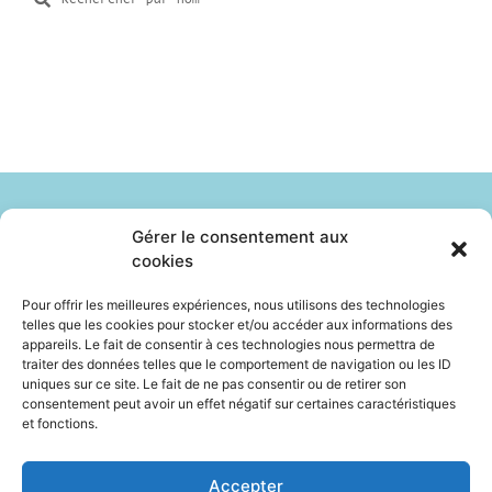
Gérer le consentement aux
cookies
Identité
Le Sur Mesure
Pour offrir les meilleures expériences, nous utilisons des technologies
telles que les cookies pour stocker et/ou accéder aux informations des
Professionnels
Boutique
appareils. Le fait de consentir à ces technologies nous permettra de
traiter des données telles que le comportement de navigation ou les ID
Ils sont vendus
Contact
FAQ
uniques sur ce site. Le fait de ne pas consentir ou de retirer son
consentement peut avoir un effet négatif sur certaines caractéristiques
et fonctions.
Politique de cookies (UE)
Déclaration de confidentialité (UE)
Accepter