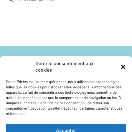
Gérer le consentement aux
cookies
Identité
Le Sur Mesure
Pour offrir les meilleures expériences, nous utilisons des technologies
telles que les cookies pour stocker et/ou accéder aux informations des
Professionnels
Boutique
appareils. Le fait de consentir à ces technologies nous permettra de
traiter des données telles que le comportement de navigation ou les ID
Ils sont vendus
Contact
FAQ
uniques sur ce site. Le fait de ne pas consentir ou de retirer son
consentement peut avoir un effet négatif sur certaines caractéristiques
et fonctions.
Politique de cookies (UE)
Déclaration de confidentialité (UE)
Accepter