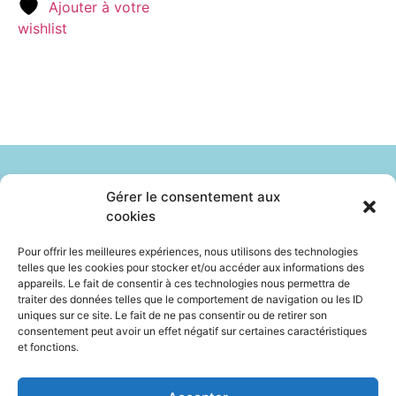
Ajouter à votre
wishlist
Gérer le consentement aux
cookies
Identité
Le Sur Mesure
Pour offrir les meilleures expériences, nous utilisons des technologies
telles que les cookies pour stocker et/ou accéder aux informations des
Professionnels
Boutique
appareils. Le fait de consentir à ces technologies nous permettra de
traiter des données telles que le comportement de navigation ou les ID
Ils sont vendus
Contact
FAQ
uniques sur ce site. Le fait de ne pas consentir ou de retirer son
consentement peut avoir un effet négatif sur certaines caractéristiques
et fonctions.
Politique de cookies (UE)
Déclaration de confidentialité (UE)