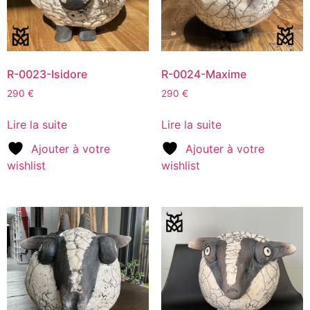
R-0023-Isidore
R-0024-Maxime
290
€
290
€
Lire la suite
Lire la suite
Ajouter à votre
Ajouter à votre
wishlist
wishlist