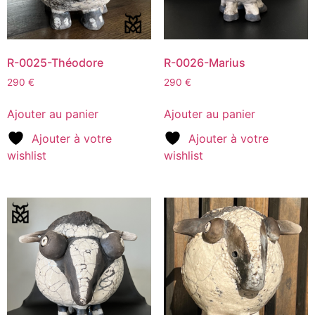
R-0025-Théodore
R-0026-Marius
290
€
290
€
Ajouter au panier
Ajouter au panier
Ajouter à votre
Ajouter à votre
wishlist
wishlist