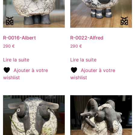
R-0016-Albert
R-0022-Alfred
290
€
290
€
Lire la suite
Lire la suite
Ajouter à votre
Ajouter à votre
wishlist
wishlist