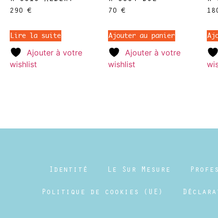
290
€
70
€
1
Lire la suite
Ajouter au panier
Aj
Ajouter à votre
Ajouter à votre
wishlist
wishlist
wis
Identité
Le Sur Mesure
Profe
Politique de cookies (UE)
Déclara