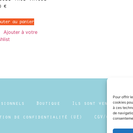
80
€
outer au panier
Ajouter à votre
hlist
Pour offrir 
cookies pour
ssionnels
Boutique
Ils sont vendus
C
à ces techn
de navigatio
tion de confidentialité (UE)
CGV/CGU
Me
consentement