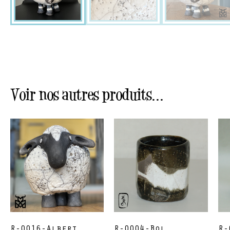
Voir nos autres produits...
R-0016-Albert
R-0004-Bol
R-