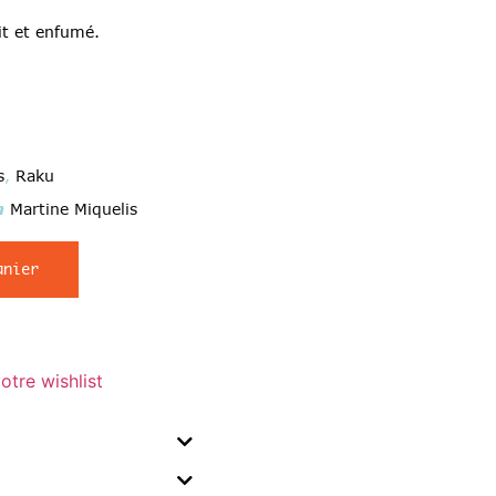
it et enfumé.
s
,
Raku
n
Martine Miquelis
anier
otre wishlist